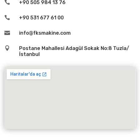

+90 505 984 13 76

+90 531 677 61 00

info@fksmakine.com

Postane Mahallesi Adagül Sokak No:8 Tuzla/
İstanbul