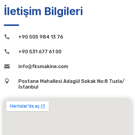
İletişim Bilgileri

+90 505 984 13 76

+90 531 677 61 00

info@fksmakine.com

Postane Mahallesi Adagül Sokak No:8 Tuzla/
İstanbul