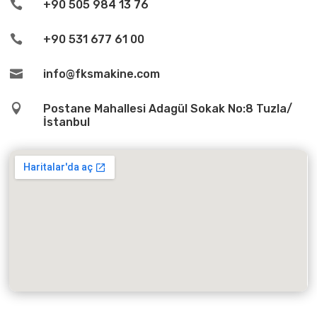

+90 505 984 13 76

+90 531 677 61 00

info@fksmakine.com

Postane Mahallesi Adagül Sokak No:8 Tuzla/
İstanbul