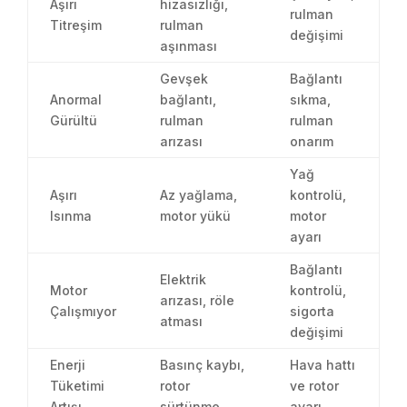
Aşırı
hizasızlığı,
rulman
Titreşim
rulman
değişimi
aşınması
Gevşek
Bağlantı
Anormal
bağlantı,
sıkma,
Gürültü
rulman
rulman
arızası
onarım
Yağ
Aşırı
Az yağlama,
kontrolü,
Isınma
motor yükü
motor
ayarı
Bağlantı
Elektrik
Motor
kontrolü,
arızası, röle
Çalışmıyor
sigorta
atması
değişimi
Enerji
Basınç kaybı,
Hava hattı
Tüketimi
rotor
ve rotor
Artışı
sürtünme
ayarı