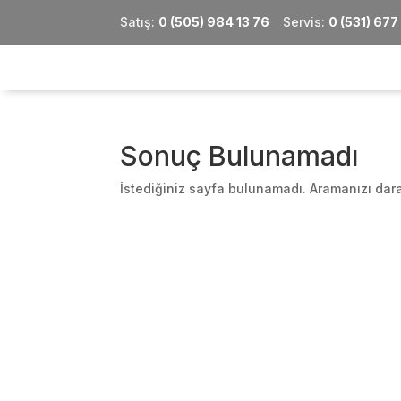
Satış:
0 (505) 984 13 76
Servis:
0 (531) 677
Sonuç Bulunamadı
İstediğiniz sayfa bulunamadı. Aramanızı dara