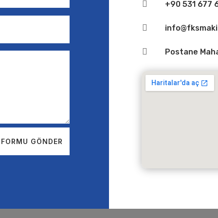

+90 531 677 6

info@fksmak

Postane Mahal
FORMU GÖNDER