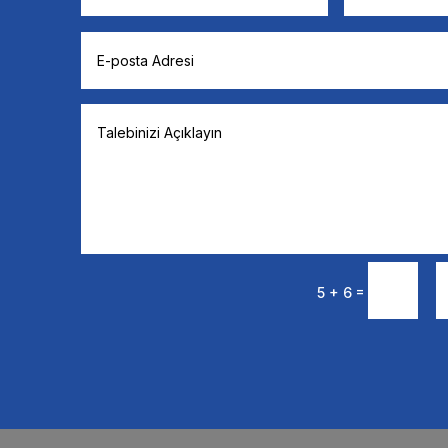
=
5 + 6