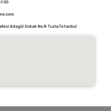
1 00
ine.com
lesi Adagül Sokak No:8 Tuzla/İstanbul